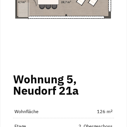
Wohnung 5,
Neudorf 21a
2
Wohnfläche
126 m
Etage
2. Obergeschoss